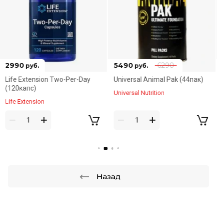
5490
6290
2790
руб.
руб.
Спецпредложение
-Day
Universal Animal Pak (44пак)
Optimum Opti-Women
(60капс)
Universal Nutrition
Optimum Nutrition
Назад