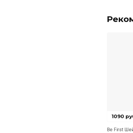
Реко
1090
ру
Be First Ше