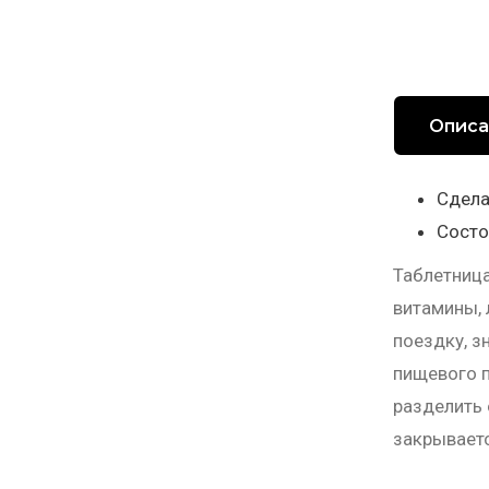
Описа
Сдела
Состо
Таблетница
витамины, 
поездку, з
пищевого п
разделить 
закрываетс