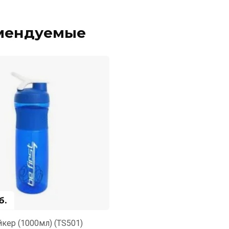
мендуемые
б.
йкер (1000мл) (TS501)